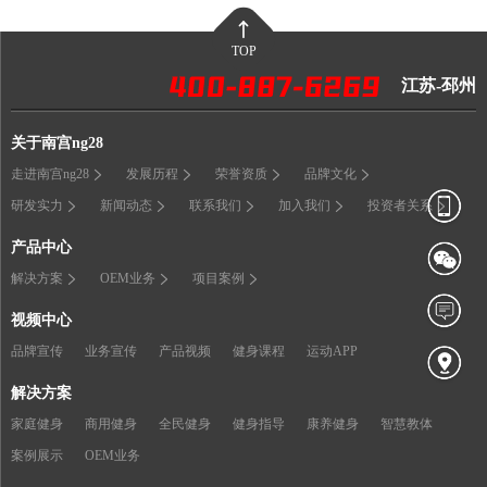
TOP
江苏-邳州
关于南宫ng28
走进南宫ng28
发展历程
荣誉资质
品牌文化
研发实力
新闻动态
联系我们
加入我们
投资者关系
产品中心
解决方案
OEM业务
项目案例
视频中心
品牌宣传
业务宣传
产品视频
健身课程
运动APP
解决方案
家庭健身
商用健身
全民健身
健身指导
康养健身
智慧教体
案例展示
OEM业务