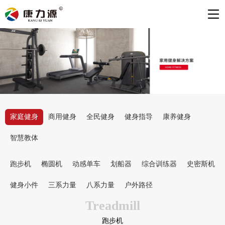
家庭健身
商用健身
全民健身
健身指导
康养健身
智慧教体
跑步机
椭圆机
动感单车
划船器
综合训练器
史密斯机
健身小件
三系力量
八系力量
户外路径
Treadmill
跑步机