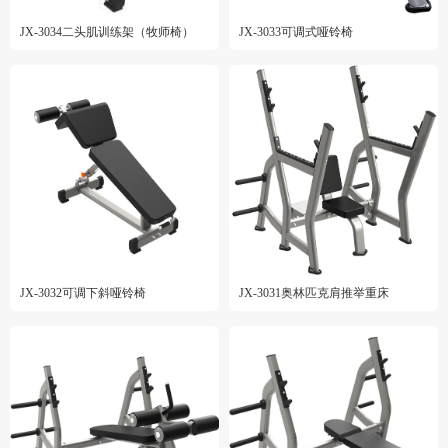
JX-3034二头肌训练架（牧师椅）
JX-3033可调式哑铃椅
JX-3032可调下斜哑铃椅
JX-3031奥林匹克肩推举重床