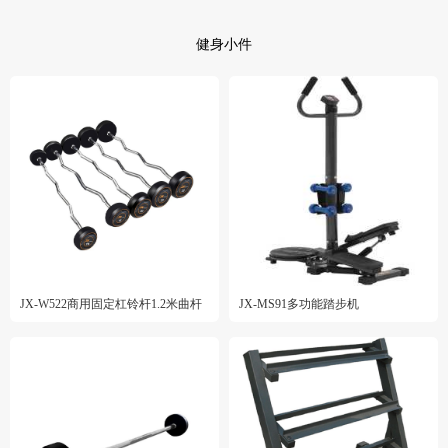
健身小件
JX-W522商用固定杠铃杆1.2米曲杆
JX-MS91多功能踏步机